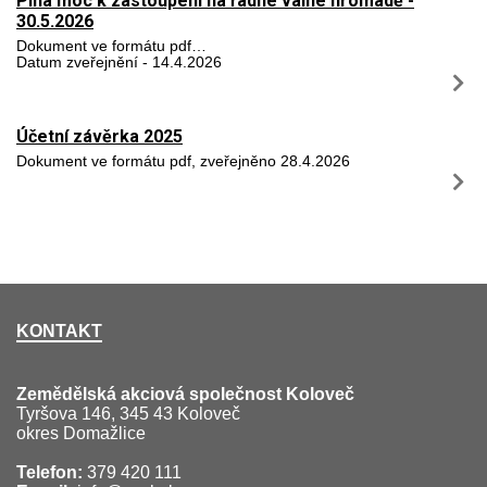
Plná moc k zastoupení na řádné valné hromadě -
30.5.2026
Dokument ve formátu pdf…
Datum zveřejnění - 14.4.2026
Účetní závěrka 2025
Dokument ve formátu pdf, zveřejněno 28.4.2026
KONTAKT
Zemědělská akciová společnost Koloveč
Tyršova 146, 345 43 Koloveč
okres Domažlice
Telefon:
379 420 111