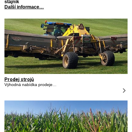
stájník
Další informace…
Prodej strojů
Výhodná nabídka prodeje…