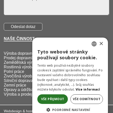
NAŠE ČINNOST
×
Tyto webové stránky
Výroba dopravních značek
CZECH
používají soubory cookie.
Prodej dopravních značek
GERMAN
Zemědělská výroba
Tento web používá nezbytné soubory
Rostlinná výroba
cookies k zajištění správného fungování. Po
ENGLISH
Polní práce
nastavení vašeho dobrovolného souhlasu
Živočišná výroba
bude využívat i další typy cookies
Silniční doprava
(výkonové, analytické, …). Svůj souhlas
Zemní práce
můžete kdykoliv odvolat.
Více informací
Opravy a údržba
Výroba a prodej náhradních dílů
VŠE PŘIJMOUT
VŠE ODMÍTNOUT
PODROBNÉ NASTAVENÍ
Webdesign & hosting:
ŠumavaNet.CZ