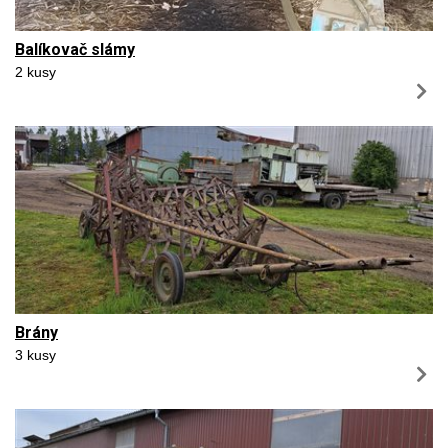
Balíkovač slámy
2 kusy
Brány
3 kusy