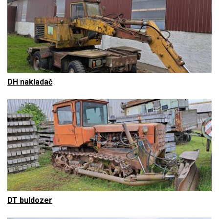
DH nakladač
DT buldozer