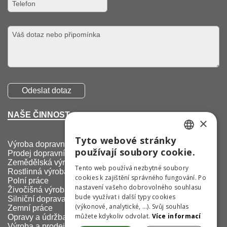
NAŠE ČINNOST
×
Tyto webové stránky
CZECH
Výroba dopravních značek
používají soubory cookie.
Prodej dopravních značek
GERMAN
Zemědělská výroba
Tento web používá nezbytné soubory
Rostlinná výroba
cookies k zajištění správného fungování. Po
ENGLISH
Polní práce
nastavení vašeho dobrovolného souhlasu
Živočišná výroba
bude využívat i další typy cookies
Silniční doprava
(výkonové, analytické, …). Svůj souhlas
Zemní práce
můžete kdykoliv odvolat.
Více informací
Opravy a údržba
Výroba a prodej náhradních dílů